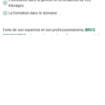
élevages.
La formation dans le domaine
Forte de son expertise et son professionnalisme,
BRCO
CONSULTING
est un partenaire de confiance soucieux de la
qualité au service de vos élevages et aquacultures.
En savoir plus
tenancy
person
work
home_work